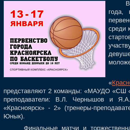
Во вт
года, 
первен
среди 
стар
участ
девуш
моложе
Нашу
«
Красн
представляют 2 команды: «МАУДО «СШ «К
преподаватели: В.Л. Чернышов и Я
«Красноярск» - 2» (тренеры-преподават
Юнык).
Финальные матчи и торжественная