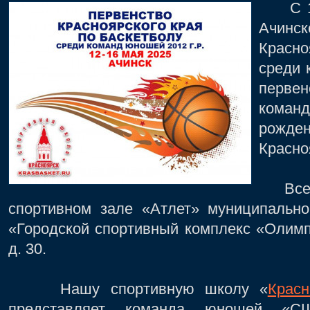
С 12 
Ачинс
Красно
среди 
перве
кома
рожд
Красно
Все и
спортивном зале «Атлет» муниципально
«Городской спортивный комплекс «Олимп»
д. 30.
Нашу спортивную школу «
Красн
представляет команда юношей «СШ