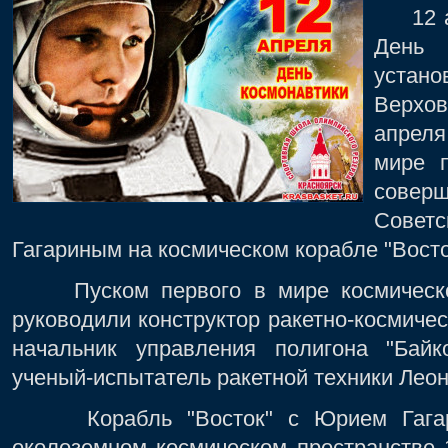
12 ап
Ден
устано
Верхо
апреля
мире п
сове
Сове
Гагариным на космическом корабле "Восто
Пуском первого в мире космическог
руководили конструктор ракетно-космичес
начальник управления полигона "Байк
ученый-испытатель ракетной техники Леон
Корабль "Восток" с Юрием Гагари
околоземном космическом пространстве 