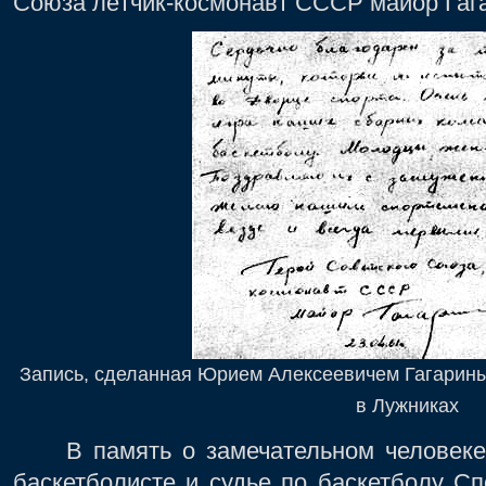
Союза лётчик-космонавт СССР майор Гагари
Запись, сделанная Юрием Алексеевичем Гагарины
в Лужниках
В память о замечательном человеке, 
баскетболисте и судье по баскетболу С