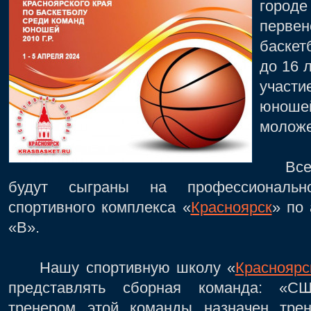
город
первен
баскет
до 16 л
участи
юноше
моложе
Все м
будут сыграны на профессиональн
спортивного комплекса «
Красноярск
» по 
«В».
Нашу спортивную школу «
Красноярс
представлять сборная команда: «СШ
тренером этой команды назначен трен