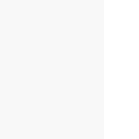
omo .bet