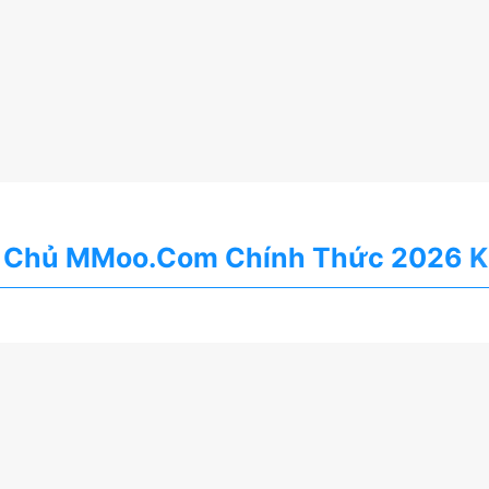
g Chủ MMoo.Com Chính Thức 2026 
 #mmoo2 #mmooo.game #mmoo3 #mmoo4 #mmoo5 #mmo
#mmoo15 #mmoo16 #mmoo17 #mmoo #mmoo19 #mmoo2
moo27 #mmoo28 #mmoo29 #mmoo30 #mmoo31 #mmoo3
mmoo .com #mm oo.app #mmoo38 #mmoo39 #mmoo40 
om #9mmoo.com #mmoo .word #mmoo.link
#
mmoo .vip
#