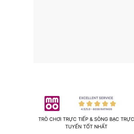
TRÒ CHƠI TRỰC TIẾP & SÒNG BẠC TRỰ
TUYẾN TỐT NHẤT