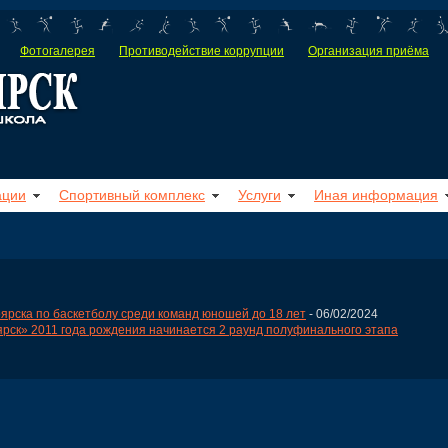
Фотогалерея
Противодействие коррупции
Организация приёма
ации
Спортивный комплекс
Услуги
Иная информация
оярска по баскетболу среди команд юношей до 18 лет
- 06/02/2024
рск» 2011 года рождения начинается 2 раунд полуфинального этапа